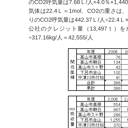
のCO2呼気量は7.68Ｌ/人×4.0％×1,440
気体は22.4Ｌ＝1mol、CO2の重さは
りのCO2呼気量は442.37Ｌ/人÷22.4Ｌ×4
公社のクレジット量（13,497ｔ）を
÷317.16kg/人＝42,555/人