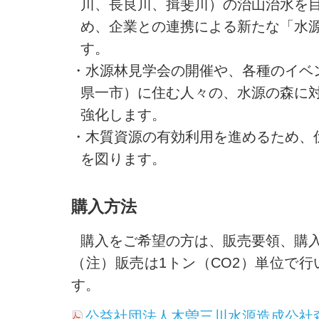
川、長良川、揖斐川）の治山治水を
め、企業との連携による新たな「水
す。
・水源林見学会の開催や、各種のイベ
県一市）に住む人々の、水源の森に
強化します。
・木質資源の有効利用を進めるため、
を図ります。
購入方法
購入をご希望の方は、販売要領、購
（注）販売は1トン（CO2）単位で行
す。
公益社団法人木曽三川水源造成公社森林