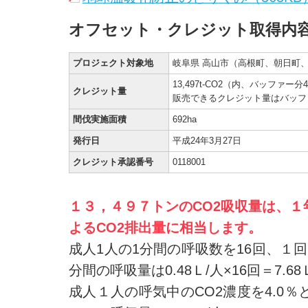
オフセット・クレジット取得内
プロジェクト対象地
岐阜県 高山市（高根町、朝日町
13,497t-CO2（内、バッファー分40
クレジット量
販売できるクレジット量はバッファー
間伐実施面積
692ha
発行日
平成24年3月27日
クレジット承認番号
0118001
１３，４９７トンのCO2吸収量は、
よるCO2排出量に相当します。
成人1人の1分間の呼吸数を16回、１回
分間の呼吸量は0.48Ｌ/人×16回＝7.68
成人１人の呼気中のCO2濃度を4.0％